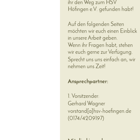
ihr den Weg zum HSV
Höfingen e.V. gefunden habt!
Auf den folgenden Seiten
möchten wir euch einen Einblick
in unsere Arbeit geben.
Wenn ihr Fragen habt, stehen
wir euch gerne zur Verfügung.
Sprecht uns uns einfach an, wir
nehmen uns Zeit!
Ansprechpartner:
1. Vorsitzender:
Gerhard Wagner
vorstand
[a]
hsv-hoefingen.de
(
0174/4209197
)