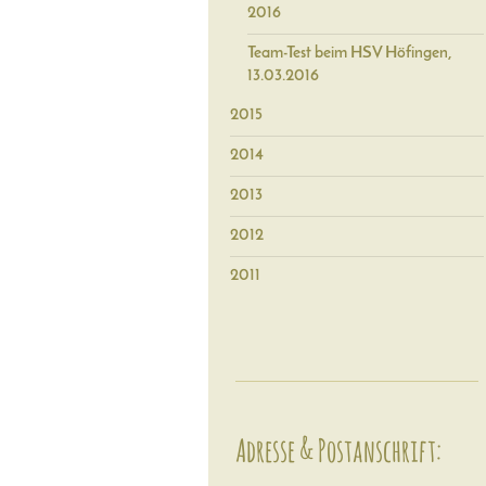
2016
Team-Test beim HSV Höfingen,
13.03.2016
2015
2014
2013
2012
2011
Adresse & Postanschrift: